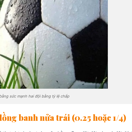
ằng sức mạnh hai đội bằng tỷ lệ chấp
ồng banh nửa trái (0.25 hoặc 1/4)