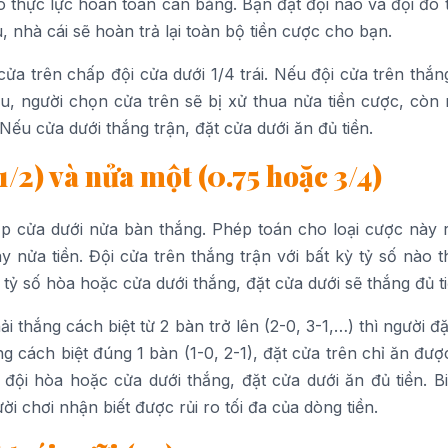
ó thực lực hoàn toàn cân bằng. Bạn đặt đội nào và đội đó
, nhà cái sẽ hoàn trả lại toàn bộ tiền cược cho bạn.
ửa trên chấp đội cửa dưới 1/4 trái. Nếu đội cửa trên thắn
au, người chọn cửa trên sẽ bị xử thua nửa tiền cược, còn 
Nếu cửa dưới thắng trận, đặt cửa dưới ăn đủ tiền.
1/2) và nửa một (0.75 hoặc 3/4)
hấp cửa dưới nửa bàn thắng. Phép toán cho loại cược này r
 nửa tiền. Đội cửa trên thắng trận với bất kỳ tỷ số nào t
 tỷ số hòa hoặc cửa dưới thắng, đặt cửa dưới sẽ thắng đủ ti
i thắng cách biệt từ 2 bàn trở lên (2-0, 3-1,…) thì người đ
ng cách biệt đúng 1 bàn (1-0, 2-1), đặt cửa trên chỉ ăn đư
i đội hòa hoặc cửa dưới thắng, đặt cửa dưới ăn đủ tiền. B
i chơi nhận biết được rủi ro tối đa của dòng tiền.