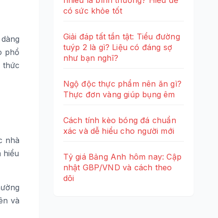
nhiêu là bình thường? Hiểu để
có sức khỏe tốt
Giải đáp tất tần tật: Tiểu đường
 dàng
tuýp 2 là gì? Liệu có đáng sợ
èo phổ
như bạn nghĩ?
n thức
Ngộ độc thực phẩm nên ăn gì?
Thực đơn vàng giúp bụng êm
Cách tính kèo bóng đá chuẩn
xác và dễ hiểu cho người mới
c nhà
 hiểu
Tỷ giá Bảng Anh hôm nay: Cập
nhật GBP/VND và cách theo
dõi
hường
bên và