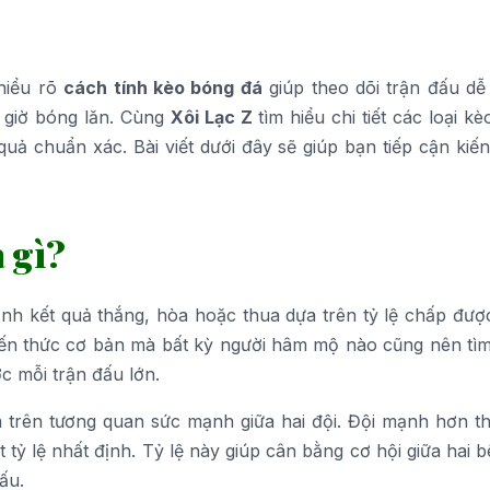
 hiểu rõ
cách tính kèo bóng đá
giúp theo dõi trận đấu dễ
 giờ bóng lăn. Cùng
Xôi Lạc Z
tìm hiểu chi tiết các loại k
quả chuẩn xác. Bài viết dưới đây sẽ giúp bạn tiếp cận kiế
à gì?
nh kết quả thắng, hòa hoặc thua dựa trên tỷ lệ chấp đượ
 kiến thức cơ bản mà bất kỳ người hâm mộ nào cũng nên tìm
ớc mỗi trận đấu lớn.
 trên tương quan sức mạnh giữa hai đội. Đội mạnh hơn t
 tỷ lệ nhất định. Tỷ lệ này giúp cân bằng cơ hội giữa hai 
ấu.