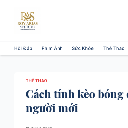
Skip
to
content
Hỏi Đáp
Phim Ảnh
Sức Khỏe
Thể Thao
THỂ THAO
Cách tính kèo bóng 
người mới