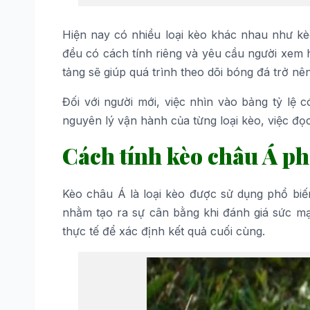
Hiện nay có nhiều loại kèo khác nhau như kèo
đều có cách tính riêng và yêu cầu người xem 
tảng sẽ giúp quá trình theo dõi bóng đá trở nên
Đối với người mới, việc nhìn vào bảng tỷ lệ c
nguyên lý vận hành của từng loại kèo, việc đọc
Cách tính kèo châu Á ph
Kèo châu Á là loại kèo được sử dụng phổ biến
nhằm tạo ra sự cân bằng khi đánh giá sức mạ
thực tế để xác định kết quả cuối cùng.