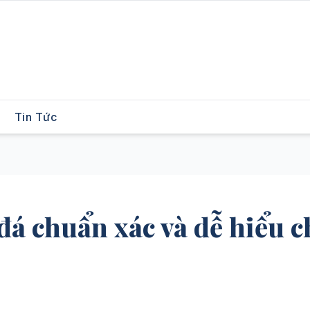
Tin Tức
đá chuẩn xác và dễ hiểu c