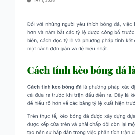
TH7 1, 2026
Đối với những người yêu thích bóng đá, việc
hơn và nắm bắt các tỷ lệ được công bố trước
biến, cách đọc tỷ lệ và phương pháp tính kết 
một cách đơn giản và dễ hiểu nhất.
Cách tính kèo bóng đá l
Cách tính kèo bóng đá
là phương pháp xác đị
cái đưa ra trước khi trận đấu diễn ra. Đây là
để hiểu rõ hơn về các bảng tỷ lệ xuất hiện trư
Trên thực tế, kèo bóng đá được xây dựng dựa
được xếp cửa trên và phải chấp đội còn lại một
tạo nên sự hấp dẫn trong việc phân tích trận đ