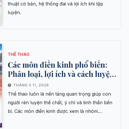
thuật cơ bản, hệ thống đai và lợi ích khi tập
luyện.
THỂ THAO
Các môn điền kinh phổ biến:
Phân loại, lợi ích và cách luyện
tập
THÁNG 5 11, 2026
Thể thao luôn là nền tảng quan trọng giúp con
người rèn luyện thể chất, ý chí và tinh thần bền
bỉ. Các môn điền kinh được xem là nhóm…