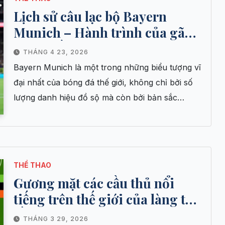
Lịch sử câu lạc bộ Bayern
Munich – Hành trình của gã
khổng lồ nước Đức
THÁNG 4 23, 2026
Bayern Munich là một trong những biểu tượng vĩ
đại nhất của bóng đá thế giới, không chỉ bởi số
lượng danh hiệu đồ sộ mà còn bởi bản sắc…
THỂ THAO
Gương mặt các cầu thủ nổi
tiếng trên thế giới của làng túc
cầu
THÁNG 3 29, 2026