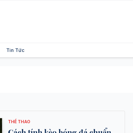
Tin Tức
THỂ THAO
Cách tính kèo bóng đá chuẩn