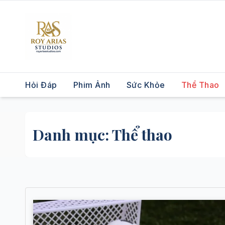
Skip
to
content
Hỏi Đáp
Phim Ảnh
Sức Khỏe
Thể Thao
Danh mục:
Thể thao