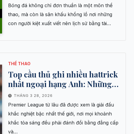
Bóng đá không chỉ đơn thuần là một môn thể
thao, mà còn là sân khấu khổng lồ nơi những
con người kiệt xuất viết nên lịch sử bằng tài…
THỂ THAO
Top cầu thủ ghi nhiều hattrick
nhất ngoại hạng Anh: Những
cỗ máy săn bàn đỉnh cao
THÁNG 3 28, 2026
Premier League từ lâu đã được xem là giải đấu
khắc nghiệt bậc nhất thế giới, nơi mọi khoảnh
khắc tỏa sáng đều phải đánh đổi bằng đẳng cấp
và…