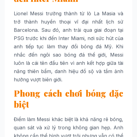
Lionel Messi trưởng thành từ lò La Masia và
trở thành huyền thoại vĩ đại nhất lịch sử
Barcelona. Sau đó, anh trải qua giai đoạn tại
PSG trước khi đến Inter Miami, nơi sức hút của
anh tiếp tục làm thay đổi bóng đá Mỹ. Khi
nhắc đến ngôi sao bóng đá thế giới, Messi
luôn là cái tên đầu tiên vì anh kết hợp giữa tài
năng thiên bẩm, danh hiệu đồ sộ và tầm ảnh
hưởng vượt biên giới.
Phong cách chơi bóng đặc
biệt
Điểm làm Messi khác biệt là khả năng rê bóng,
quan sát và xử lý trong không gian hẹp. Anh
không cần thể hình vượt trội nhưng vẫn có thể