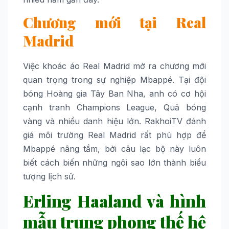
Chương mới tại Real
Madrid
Việc khoác áo Real Madrid mở ra chương mới
quan trọng trong sự nghiệp Mbappé. Tại đội
bóng Hoàng gia Tây Ban Nha, anh có cơ hội
cạnh tranh Champions League, Quả bóng
vàng và nhiều danh hiệu lớn. RakhoiTV đánh
giá môi trường Real Madrid rất phù hợp để
Mbappé nâng tầm, bởi câu lạc bộ này luôn
biết cách biến những ngôi sao lớn thành biểu
tượng lịch sử.
Erling Haaland và hình
mẫu trung phong thế hệ