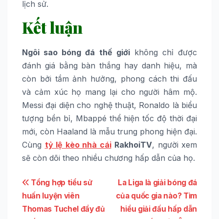
lịch sử.
Kết luận
Ngôi sao bóng đá thế giới
không chỉ được
đánh giá bằng bàn thắng hay danh hiệu, mà
còn bởi tầm ảnh hưởng, phong cách thi đấu
và cảm xúc họ mang lại cho người hâm mộ.
Messi đại diện cho nghệ thuật, Ronaldo là biểu
tượng bền bỉ, Mbappé thể hiện tốc độ thời đại
mới, còn Haaland là mẫu trung phong hiện đại.
Cùng
tỷ lệ kèo nhà cái
RakhoiTV
, người xem
sẽ còn dõi theo nhiều chương hấp dẫn của họ.
Điều
Tổng hợp tiểu sử
La Liga là giải bóng đá
huấn luyện viên
của quốc gia nào? Tìm
hướng
Thomas Tuchel đầy đủ
hiểu giải đấu hấp dẫn