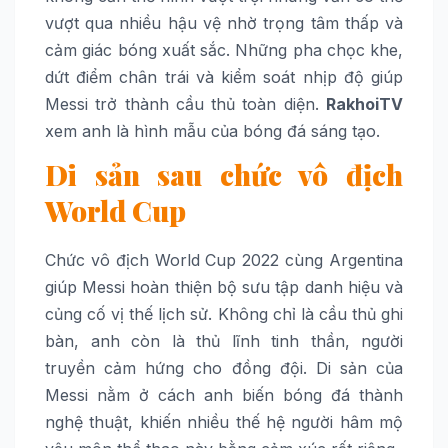
vượt qua nhiều hậu vệ nhờ trọng tâm thấp và
cảm giác bóng xuất sắc. Những pha chọc khe,
dứt điểm chân trái và kiểm soát nhịp độ giúp
Messi trở thành cầu thủ toàn diện.
RakhoiTV
xem anh là hình mẫu của bóng đá sáng tạo.
Di sản sau chức vô địch
World Cup
Chức vô địch World Cup 2022 cùng Argentina
giúp Messi hoàn thiện bộ sưu tập danh hiệu và
củng cố vị thế lịch sử. Không chỉ là cầu thủ ghi
bàn, anh còn là thủ lĩnh tinh thần, người
truyền cảm hứng cho đồng đội. Di sản của
Messi nằm ở cách anh biến bóng đá thành
nghệ thuật, khiến nhiều thế hệ người hâm mộ