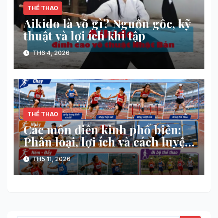
THỂ THAO
Aikido là võ gì? Nguồn gốc, kỹ
thuật và lợi ích khi tập
TH6 4, 2026
THỂ THAO
Các môn điền kinh phổ biến:
Phân loại, lợi ích và cách luyện
tập
TH5 11, 2026