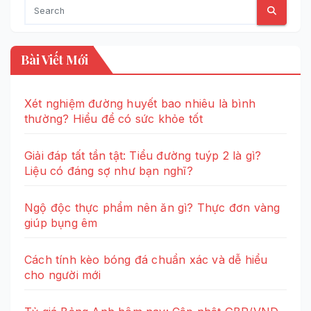
Bài Viết Mới
Xét nghiệm đường huyết bao nhiêu là bình
thường? Hiểu để có sức khỏe tốt
Giải đáp tất tần tật: Tiểu đường tuýp 2 là gì?
Liệu có đáng sợ như bạn nghĩ?
Ngộ độc thực phẩm nên ăn gì? Thực đơn vàng
giúp bụng êm
Cách tính kèo bóng đá chuẩn xác và dễ hiểu
cho người mới