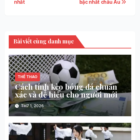
bài
nhất
bậc nhất châu Âu
viết
Bài viết cùng danh mục
THỂ THAO
Cách tính kèo bóng đá chuẩn
xác và dễ hiểu cho người mới
TH7 1, 2026