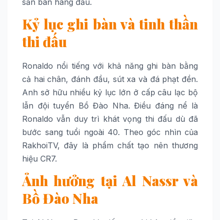
săn bàn hàng đầu.
Kỷ lục ghi bàn và tinh thần
thi đấu
Ronaldo nổi tiếng với khả năng ghi bàn bằng
cả hai chân, đánh đầu, sút xa và đá phạt đền.
Anh sở hữu nhiều kỷ lục lớn ở cấp câu lạc bộ
lẫn đội tuyển Bồ Đào Nha. Điều đáng nể là
Ronaldo vẫn duy trì khát vọng thi đấu dù đã
bước sang tuổi ngoài 40. Theo góc nhìn của
RakhoiTV, đây là phẩm chất tạo nên thương
hiệu CR7.
Ảnh hưởng tại Al Nassr và
Bồ Đào Nha