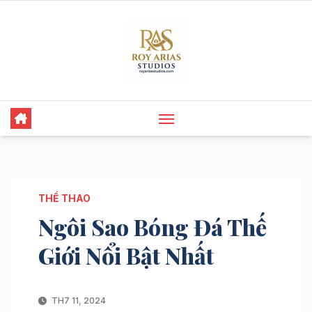
Skip
to
content
THỂ THAO
Ngôi Sao Bóng Đá Thế
Giới Nổi Bật Nhất
TH7 11, 2024