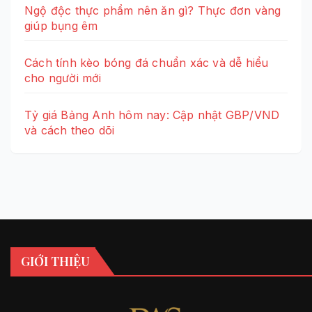
Ngộ độc thực phẩm nên ăn gì? Thực đơn vàng
giúp bụng êm
Cách tính kèo bóng đá chuẩn xác và dễ hiểu
cho người mới
Tỷ giá Bảng Anh hôm nay: Cập nhật GBP/VND
và cách theo dõi
GIỚI THIỆU