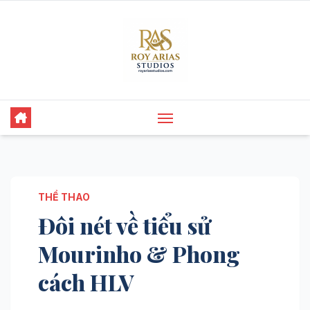
Skip
to
content
THỂ THAO
Đôi nét về tiểu sử
Mourinho & Phong
cách HLV