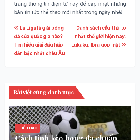
trang thông tin điện tử này để cập nhật những
bản tin tức thể thao mới nhất trong ngày nhé!
Điều
La Liga là giải bóng
Danh sách cầu thủ to
đá của quốc gia nào?
nhất thế giới hiện nay:
hướng
Tìm hiểu giải đấu hấp
Lukaku, Ibra góp mặt
bài
dẫn bậc nhất châu Âu
viết
Bài viết cùng danh mục
THỂ THAO
Cách tính kèo bóng đá chuẩn