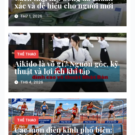
xác và dễ hiểu cho người mới
TH7 1, 2026
THỂ THAO
Aikido là võ gì? Nguồn gốc, kỹ
thuật và lợi ích khi tập
TH6 4, 2026
THỂ THAO
Các môn điền kinh phổ biến: