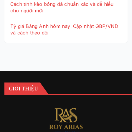
Cách tính kèo bóng đá chuẩn xác và dễ hiểu
cho người mới
Tỷ giá Bảng Anh hôm nay: Cập nhật GBP/VND
và cách theo dõi
GIỚI THIỆU