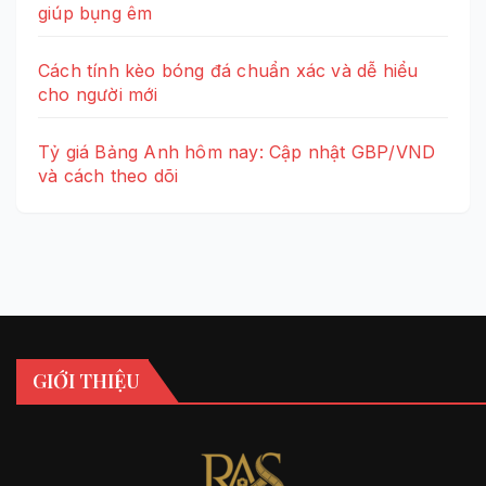
giúp bụng êm
Cách tính kèo bóng đá chuẩn xác và dễ hiểu
cho người mới
Tỷ giá Bảng Anh hôm nay: Cập nhật GBP/VND
và cách theo dõi
GIỚI THIỆU