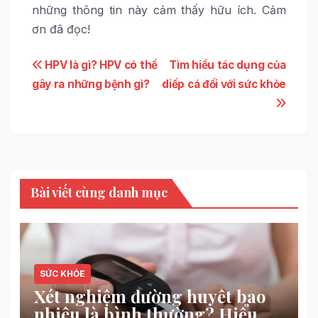
những thông tin này cảm thấy hữu ích. Cảm
ơn đã đọc!
Điều
HPV là gì? HPV có thể
Tìm hiểu tác dụng của
gây ra những bệnh gì?
diếp cá đối với sức khỏe
hướng
bài
viết
Bài viết cùng danh mục
SỨC KHỎE
Xét nghiệm đường huyết bao
nhiêu là bình thường? Hiểu để