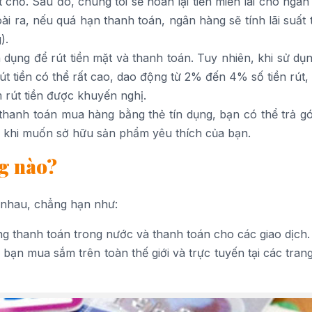
chỗ. Sau đó, chúng tôi sẽ hoàn lại tiền miễn lãi cho ngâ
i ra, nếu quá hạn thanh toán, ngân hàng sẽ tính lãi suất 
).
 dụng để rút tiền mặt và thanh toán. Tuy nhiên, khi sử dụ
rút tiền có thể rất cao, dao động từ 2% đến 4% số tiền rút, 
m rút tiền được khuyến nghị.
i thanh toán mua hàng bằng thẻ tín dụng, bạn có thể trả g
g khi muốn sở hữu sản phẩm yêu thích của bạn.
ng nào?
 nhau, chẳng hạn như:
g thanh toán trong nước và thanh toán cho các giao dịch.
bạn mua sắm trên toàn thế giới và trực tuyến tại các tra