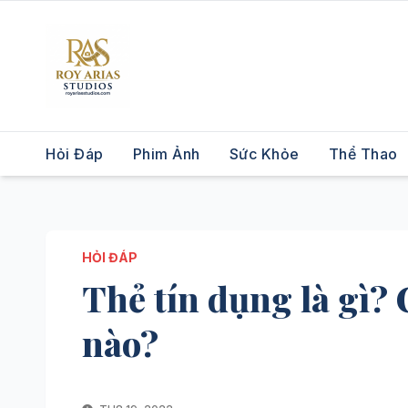
Skip
to
content
Hỏi Đáp
Phim Ảnh
Sức Khỏe
Thể Thao
HỎI ĐÁP
Thẻ tín dụng là gì? 
nào?