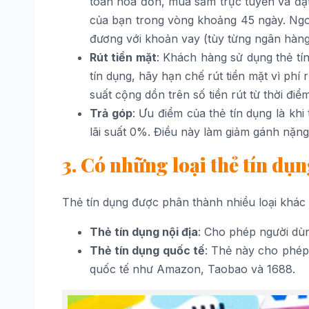
toán hóa đơn, mua sắm trực tuyến và đặt 
của bạn trong vòng khoảng 45 ngày. Ngoà
đương với khoản vay (tùy từng ngân hàng
Rút tiền mặt
: Khách hàng sử dụng thẻ tín
tín dụng, hãy hạn chế rút tiền mặt vì phí 
suất cộng dồn trên số tiền rút từ thời điể
Trả góp
: Ưu điểm của thẻ tín dụng là kh
lãi suất 0%. Điều này làm giảm gánh nặn
3. Có những loại thẻ tín dụ
Thẻ tín dụng được phân thành nhiều loại khác
Thẻ tín dụng nội địa
: Cho phép người dùn
Thẻ tín dụng quốc tế
: Thẻ này cho phép 
quốc tế như Amazon, Taobao và 1688.