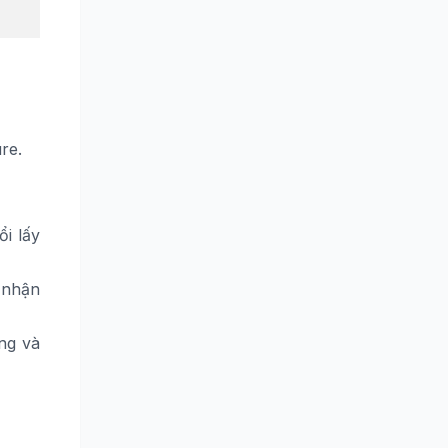
re.
i lấy
 nhận
ng và