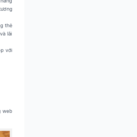
n hàng
tương
ng thẻ
và lãi
óp với
ng web