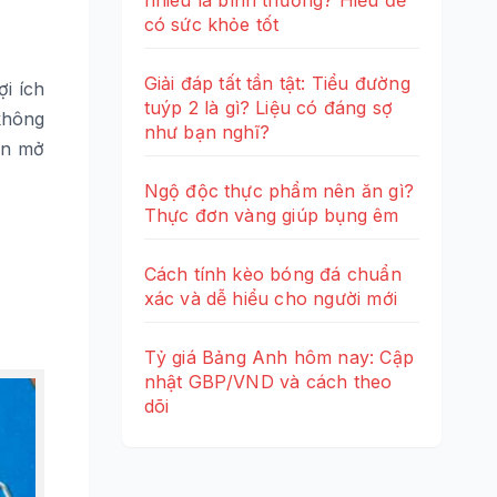
nhiêu là bình thường? Hiểu để
có sức khỏe tốt
Giải đáp tất tần tật: Tiểu đường
ợi ích
tuýp 2 là gì? Liệu có đáng sợ
không
như bạn nghĩ?
n mở
Ngộ độc thực phẩm nên ăn gì?
Thực đơn vàng giúp bụng êm
Cách tính kèo bóng đá chuẩn
xác và dễ hiểu cho người mới
Tỷ giá Bảng Anh hôm nay: Cập
nhật GBP/VND và cách theo
dõi