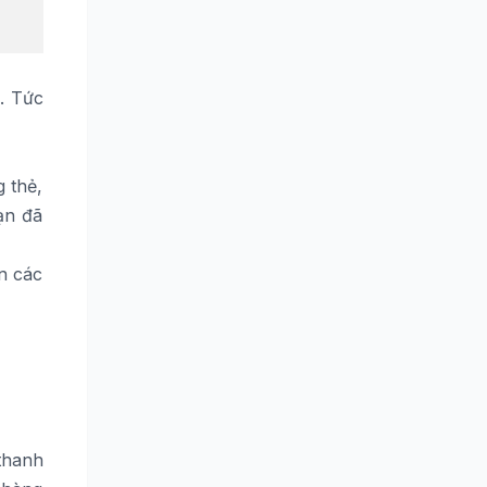
. Tức
 thẻ,
ạn đã
n các
 thanh