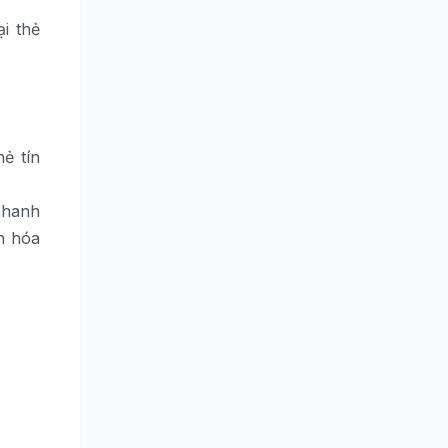
i thẻ
ẻ tín
nhanh
n hóa